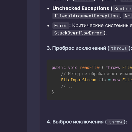
Unchecked Exceptions (
Runtim
,
IllegalArgumentException
Ar
:
Критические системные
Error
).
StackOverflowError
3. Проброс исключений (
)
throws
public
void
readFile
(
)
throws
File
// Метод не обрабатывает исклю
FileInputStream
 fis 
=
new
File
// ...
}
4. Выброс исключения (
):
throw