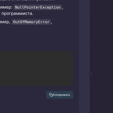
ример:
,
NullPointerException
и программиста.
имер,
,
OutOfMemoryError
Copy
Копировать