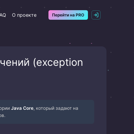
AQ
О проекте
Перейти на PRO
ений (exception
гории
Java Core
, который задают на
ов.