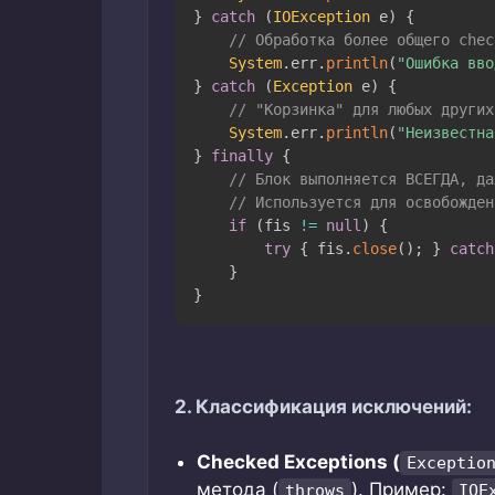
}
catch
(
IOException
 e
)
{
// Обработка более общего chec
System
.
err
.
println
(
"Ошибка вво
}
catch
(
Exception
 e
)
{
// "Корзинка" для любых других
System
.
err
.
println
(
"Неизвестна
}
finally
{
// Блок выполняется ВСЕГДА, да
// Используется для освобожден
if
(
fis 
!=
null
)
{
try
{
 fis
.
close
(
)
;
}
catch
}
}
2. Классификация исключений:
Checked Exceptions (
Exceptio
метода (
). Пример:
throws
IOE