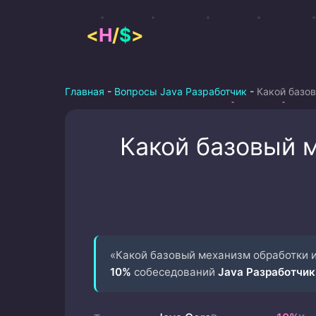
Перейти
к
<
H
/
$
>
содержимому
Главная
-
Вопросы Java Разработчик
-
Какой базов
Какой базовый 
«Какой базовый механизм обработки ис
10%
собеседований
Java Разработчик