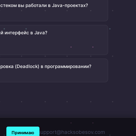
стеком вы работали в Java-проектах?
й интерфейс в Java?
ировка (Deadlock) в программировании?
support@hacksobesov.com
Принимаю
.