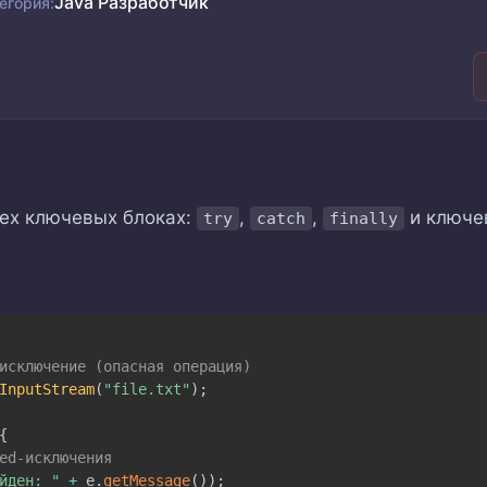
Java Разработчик
егория:
рех ключевых блоках:
,
,
и ключе
try
catch
finally
исключение (опасная операция)
InputStream
(
"file.txt"
)
;
{
ed-исключения
йден: "
+
 e
.
getMessage
(
)
)
;