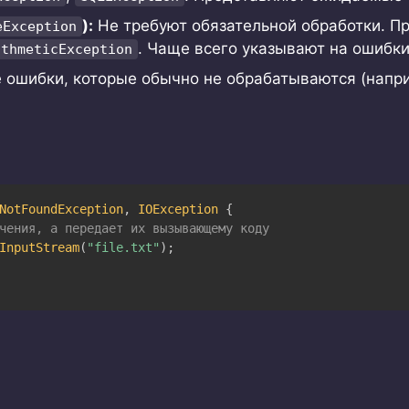
):
Не требуют обязательной обработки. П
eException
. Чаще всего указывают на ошибк
ithmeticException
 ошибки, которые обычно не обрабатываются (напр
:
NotFoundException
,
IOException
{
чения, а передает их вызывающему коду
InputStream
(
"file.txt"
)
;