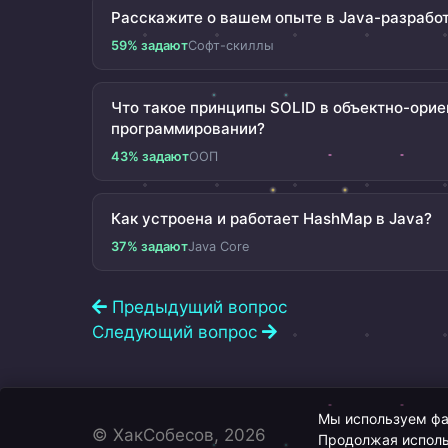
Расскажите о вашем опыте в Java-разрабо
59% задают
Софт-скиллы
Что такое принципы SOLID в объектно-ори
программировании?
43% задают
ООП
Как устроена и работает HashMap в Java?
37% задают
Java Core
Предыдущий вопрос
Следующий вопрос
Мы используем фай
© ХакСобесов, 2026
Продолжая исполь