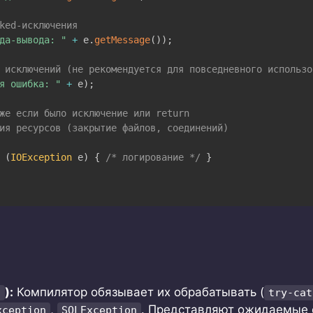
ked-исключения
да-вывода: "
+
 e
.
getMessage
(
)
)
;
 исключений (не рекомендуется для повседневного использо
я ошибка: "
+
 e
)
;
же если было исключение или return
ия ресурсов (закрытие файлов, соединений)
(
IOException
 e
)
{
/* логирование */
}
):
Компилятор обязывает их обрабатывать (
n
try-cat
,
. Представляют ожидаемые 
xception
SQLException