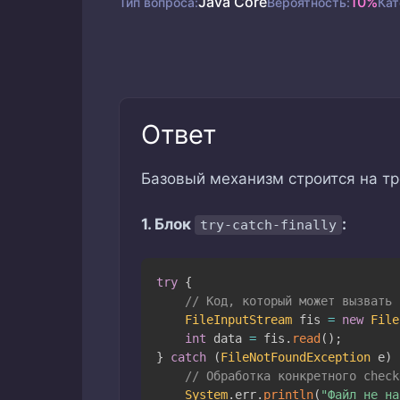
Java Core
10%
Тип вопроса:
Вероятность:
Кат
Ответ
Базовый механизм строится на т
1. Блок
:
try-catch-finally
try
{
// Код, который может вызвать 
FileInputStream
 fis 
=
new
File
int
 data 
=
 fis
.
read
(
)
;
}
catch
(
FileNotFoundException
 e
)
// Обработка конкретного check
System
.
err
.
println
(
"Файл не на