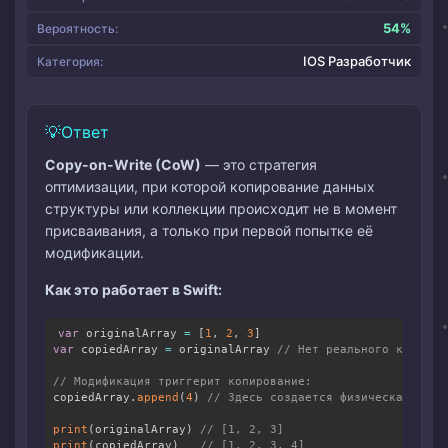
54%
Вероятность:
IOS Разработчик
Категория:
Ответ
Copy-on-Write (CoW)
— это стратегия
оптимизации, при которой копирование данных
структуры или коллекции происходит не в момент
присваивания, а только при первой попытке её
модификации.
Как это работает в Swift:
var
 originalArray 
=
[
1
,
2
,
3
]
Copy
var
 copiedArray 
=
 originalArray 
// Нет реального копиров
// Модификация триггерит копирование:
copiedArray
.
append
(
4
)
// Здесь создается физическая копи
print
(
originalArray
)
// [1, 2, 3]
print
(
copiedArray
)
// [1, 2, 3, 4]