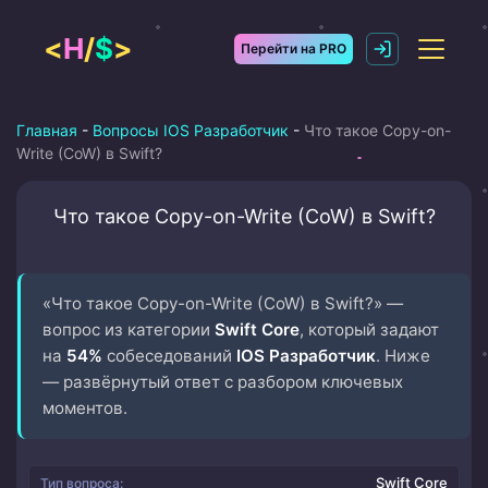
Перейти
к
<
H
/
$
>
Перейти на PRO
содержимому
Главная
-
Вопросы IOS Разработчик
-
Что такое Copy-on-
Write (CoW) в Swift?
Что такое Copy-on-Write (CoW) в Swift?
«Что такое Copy-on-Write (CoW) в Swift?» —
вопрос из категории
Swift Core
, который задают
на
54%
собеседований
IOS Разработчик
. Ниже
— развёрнутый ответ с разбором ключевых
моментов.
Swift Core
Тип вопроса: