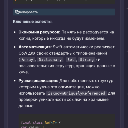
Копировать
Ключевые аспекты:
Экономия ресурсов:
Память не расходуется на
копии, которые никогда не будут изменены.
Автоматизация:
Swift автоматически реализует
CoW для своих стандартных типов-значений
(
,
,
,
) и
Array
Dictionary
Set
String
пользовательских структур, хранящих данные в
куче.
Ручная реализация:
Для собственных структур,
которым нужна эта оптимизация, можно
использовать
для
isKnownUniquelyReferenced
проверки уникальности ссылки на хранимые
данные.
Copy
final
class
Ref
<
T
>
{
var
 value
:
T