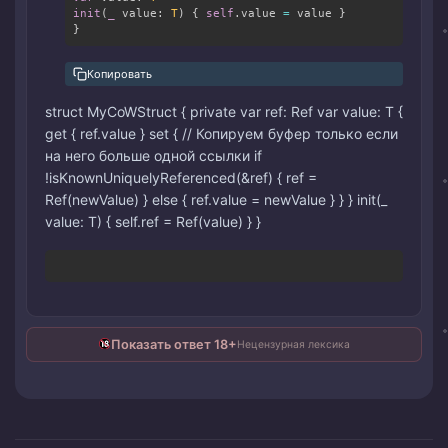
init
(
_
 value
:
T
)
{
self
.
value 
=
 value 
}
}
Копировать
struct MyCoWStruct
{ private var ref: Ref
var value: T {
get { ref.value } set { // Копируем буфер только если
на него больше одной ссылки if
!isKnownUniquelyReferenced(&ref) { ref =
Ref(newValue) } else { ref.value = newValue } } } init(_
value: T) { self.ref = Ref(value) } }
Copy
Показать ответ 18+
Нецензурная лексика