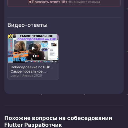
Показать ответ 18+
Нецензурная лексика
Видео-ответы
▶
Собеседование по PHP.
Самое провальное.
Backend. Laravel.
Junior | Январь 2020
Структуры данных.
Списки. ООП. [16.10.19]
Похожие вопросы на собеседовании
Flutter Разработчик